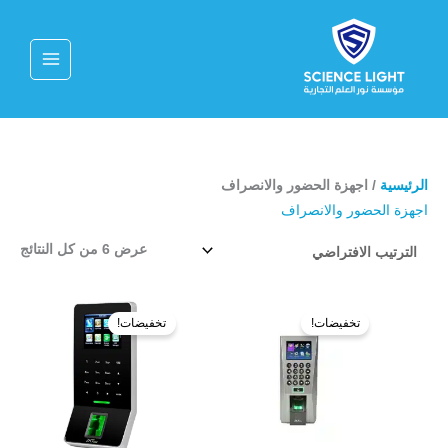
خطي
MAIN
لى
MENU
لمحتوى
الرئيسية
/ اجهزة الحضور والانصراف
اجهزة الحضور والانصراف
عرض ⁦6⁩ من كل النتائج
السعر
السعر
السعر
السعر
الأصلي
الحالي
الأصلي
الحالي
تخفيضات!
تخفيضات!
هو:
هو:
هو:
هو:
770,00 ر.س.
680,00 ر.س.
700,00 ر.س.
550,00 ر.س.