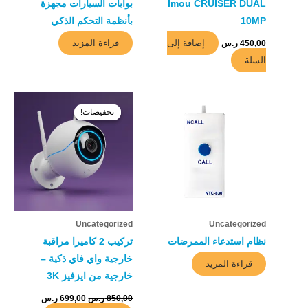
Imou CRUISER DUAL
بوابات السيارات مجهزة
10MP
بأنظمة التحكم الذكي
إضافة إلى
قراءة المزيد
450,00
ر.س
السلة
السعر
السعر
الأصلي
الحالي
تخفيضات!
تخفيضات!
هو:
هو:
850,00 ر.س.
699,00 ر.س.
Uncategorized
Uncategorized
نظام استدعاء الممرضات
تركيب 2 كاميرا مراقبة
خارجية واي فاي ذكية –
قراءة المزيد
خارجية من ايزفيز 3K
850,00
ر.س
699,00
ر.س