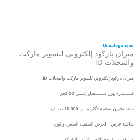
Uncategorized
ميزان باركود إلكتروني للسوبر ماركت
والمحلات ID
ميزان باركود إلكتروني للسوبر ماركت والمحلات
ID
قـــــــدرة وزن تــــــــصل إلــــى 30 كجم
سعة تخزين ضخمة لأكثر مـــن 10,000 صنــف
شاشة عرض لعرض الصنف، السعر، والوزن
مـــنفذ إيــــثرنت للاتصــــال بــــالشبكة