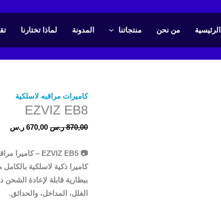
كمية
السعر
الس
EZVIZ
الأصلي
الحا
الرئيسية
من نحن
منتجاتنا
المدونة
لماذا تختارنا
تق
EB8
هو:
هو:
870,00 ر.س.
670,00
كاميرات مراقبه لاسلكية
EZVIZ EB8
870,00
ر.س
670,00
ر.س
📷
EZVIZ EB5 – كاميرا مراقبة Wi-Fi خارجية ببطارية مدمجة
ببطارية قابلة لإعادة الشحن د
الفلل، المداخل، والحدائق.