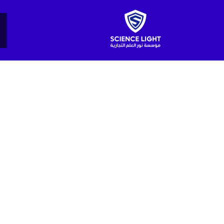
خطي
تخفيضات!
لى
لمحتوى