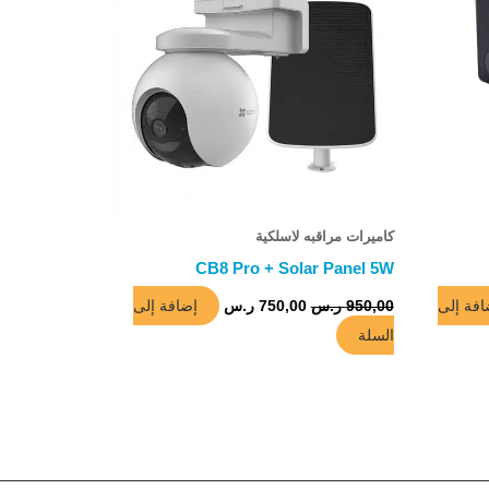
كاميرات مراقبه لاسلكية
CB8 Pro + Solar Panel 5W
افة إلى
إضافة إلى
950,00
ر.س
750,00
ر.س
السلة