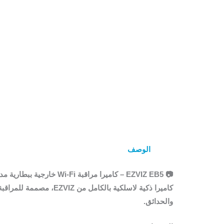
الوصف
📷
EZVIZ EB5 – كاميرا مراقبة Wi-Fi خارجية ببطارية مدمجة
كاميرا ذكية لاسلكية ب
والحدائق.