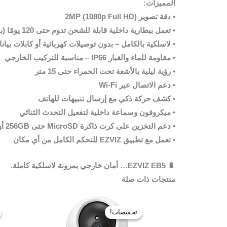
المميزات:
• دقة تصوير
2MP (1080p Full HD)
• تعمل ببطارية داخلية
قابلة للشحن
تدوم حتى
120 يومًا
(بن
•
لاسلكية بالكامل
– بدون توصيلات كهربائية أو كابلات بيان
• مقاومة للماء والغبار
IP66
– مناسبة للتركيب الخارجي
• رؤية ليلية بالأشعة تحت الحمراء حتى
15 متر
• دعم الاتصال عبر
Wi-Fi
• كشف حركة ذكي مع إرسال تنبيهات للهاتف
• ميكروفون وسماعة داخلية لتفعيل التحدث الثنائي
• دعم التخزين على
كرت ذاكرة MicroSD حتى 256GB
أو
• تعمل مع تطبيق EZVIZ للتحكم الكامل من أي مكان
🔋
EZVIZ EB5
… أمان خارجي بمرونة لاسلكية كاملة.
منتجات ذات صلة
السعر
السعر
الأصلي
الحالي
تخفيضات!
تخفيضات!
هو:
هو:
350,00 ر.س.
260,00 ر.س.