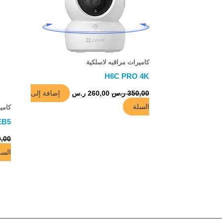
كاميرات مراقبه لاسلكية
H6C PRO 4K
إضافة إلى
350,00
ر.س
260,00
ر.س
السلة
كامي
EB5
0,00
السل