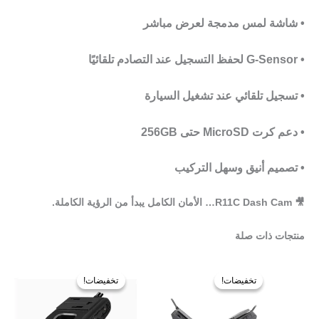
• شاشة لمس مدمجة لعرض مباشر
•
G-Sensor
لحفظ التسجيل عند التصادم تلقائيًا
• تسجيل تلقائي عند تشغيل السيارة
• دعم كرت
MicroSD حتى 256GB
• تصميم أنيق وسهل التركيب
🎥
R11C Dash Cam
… الأمان الكامل يبدأ من الرؤية الكاملة.
منتجات ذات صلة
السعر
السعر
السعر
السعر
الأصلي
الحالي
الأصلي
الحالي
تخفيضات!
تخفيضات!
تخفيضات!
تخفيضات!
هو:
هو:
هو:
هو:
950,00 ر.س.
850,00 ر.س.
900,00 ر.س.
750,00 ر.س.