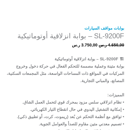
بوابات مواقف السيارات
SL-9200F – بوابة انزلاقية أوتوماتيكية
4.650,00
ر.س
3.750,00
ر.س
🏗
SL-9200F – بوابة انزلاقية أوتوماتيكية
بوابة متينة وعملية مصممة للتحكم الفعال في حركة دخول وخروج
المركبات في المواقع ذات المساحات الواسعة، مثل المجمعات السكنية،
المصانع، والمباني التجارية.
المميزات:
• نظام انزلاقي سلس مزود بمحرك قوي لتحمل العمل الشاق.
• إمكانية التشغيل اليدوي في حال انقطاع التيار الكهربائي.
• توافق مع أنظمة التحكم عن بُعد (ريموت، كرت، أو تطبيق ذكي).
• تصميم معدني متين مقاوم للصدأ والعوامل الجوية.