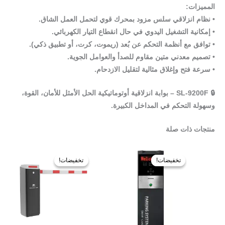
المميزات:
• نظام انزلاقي سلس مزود بمحرك قوي لتحمل العمل الشاق.
• إمكانية التشغيل اليدوي في حال انقطاع التيار الكهربائي.
• توافق مع أنظمة التحكم عن بُعد (ريموت، كرت، أو تطبيق ذكي).
• تصميم معدني متين مقاوم للصدأ والعوامل الجوية.
• سرعة فتح وإغلاق مثالية لتقليل الازدحام.
🔒
SL-9200F – بوابة انزلاقية أوتوماتيكية
الحل الأمثل للأمان، القوة،
وسهولة التحكم في المداخل الكبيرة.
منتجات ذات صلة
السعر
السعر
السعر
السعر
الأصلي
الحالي
الأصلي
الحالي
تخفيضات!
تخفيضات!
تخفيضات!
تخفيضات!
هو:
هو:
هو:
هو:
7.500,00 ر.س.
5.750,00 ر.س.
4.500,00 ر.س.
3.450,00 ر.س